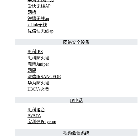
爱快无线AP
网桥
锐捷无线ap
x-link无线
优倍快无线ap
网络安全设备
思科IPS
思科防火墙
瞻博Juniper
网康
深信服SANGFOR
华为防火墙
H3C防火墙
IP电话
思科语音
AVAYA
宝利通Polycom
视频会议系统