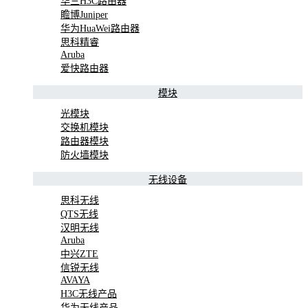
华三H3C路由器
瞻博Juniper
华为HuaWei路由器
思科精睿
Aruba
爱快路由器
模块
光模块
交换机模块
路由器模块
防火墙模块
无线设备
思科无线
QTS无线
汉明无线
Aruba
中兴ZTE
信锐无线
AVAYA
H3C无线产品
华为无线产品